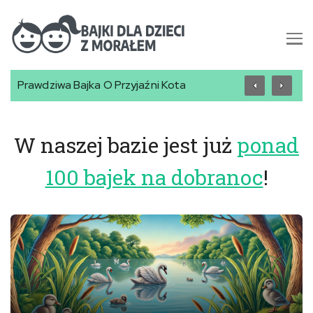
Bajki dla dzieci z morałem |
Radosna Bajka O Świętach Bożego Narodzenia Rodziny
Bajki do czytania na dobranoc
W naszej bazie jest już
ponad
100 bajek na dobranoc
!