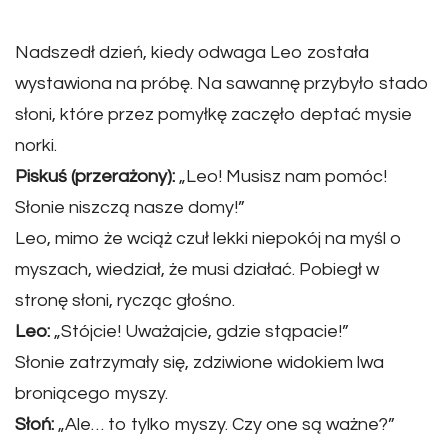
Nadszedł dzień, kiedy odwaga Leo została
wystawiona na próbę. Na sawannę przybyło stado
słoni, które przez pomyłkę zaczęło deptać mysie
norki.
Piskuś (przerażony):
„Leo! Musisz nam pomóc!
Słonie niszczą nasze domy!”
Leo, mimo że wciąż czuł lekki niepokój na myśl o
myszach, wiedział, że musi działać. Pobiegł w
stronę słoni, rycząc głośno.
Leo:
„Stójcie! Uważajcie, gdzie stąpacie!”
Słonie zatrzymały się, zdziwione widokiem lwa
broniącego myszy.
Słoń:
„Ale… to tylko myszy. Czy one są ważne?”