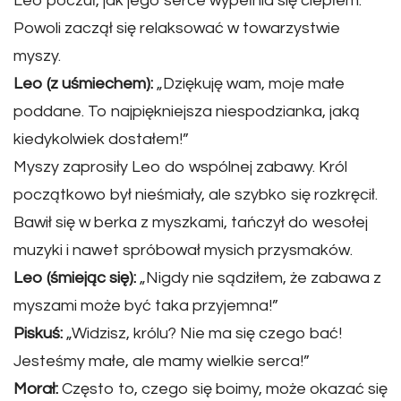
Leo poczuł, jak jego serce wypełnia się ciepłem.
Powoli zaczął się relaksować w towarzystwie
myszy.
Leo (z uśmiechem):
„Dziękuję wam, moje małe
poddane. To najpiękniejsza niespodzianka, jaką
kiedykolwiek dostałem!”
Myszy zaprosiły Leo do wspólnej zabawy. Król
początkowo był nieśmiały, ale szybko się rozkręcił.
Bawił się w berka z myszkami, tańczył do wesołej
muzyki i nawet spróbował mysich przysmaków.
Leo (śmiejąc się):
„Nigdy nie sądziłem, że zabawa z
myszami może być taka przyjemna!”
Piskuś:
„Widzisz, królu? Nie ma się czego bać!
Jesteśmy małe, ale mamy wielkie serca!”
Morał:
Często to, czego się boimy, może okazać się