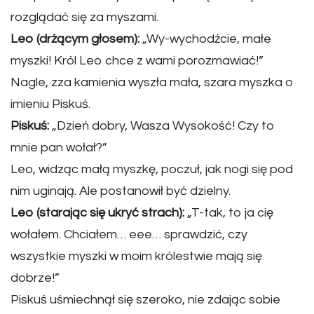
rozglądać się za myszami.
Leo (drżącym głosem):
„Wy-wychodźcie, małe
myszki! Król Leo chce z wami porozmawiać!”
Nagle, zza kamienia wyszła mała, szara myszka o
imieniu Piskuś.
Piskuś:
„Dzień dobry, Wasza Wysokość! Czy to
mnie pan wołał?”
Leo, widząc małą myszkę, poczuł, jak nogi się pod
nim uginają. Ale postanowił być dzielny.
Leo (starając się ukryć strach):
„T-tak, to ja cię
wołałem. Chciałem… eee… sprawdzić, czy
wszystkie myszki w moim królestwie mają się
dobrze!”
Piskuś uśmiechnął się szeroko, nie zdając sobie