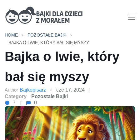
Bajki dla dzieci z morałem |
HOME
POZOSTAŁE BAJKI
Bajki do czytania na dobranoc
BAJKA O LWIE, KTÓRY BAŁ SIĘ MYSZY
Bajka o lwie, który
bał się myszy
Author
Bajkopisarz
cze 17, 2024
Category
Pozostałe Bajki
7
0