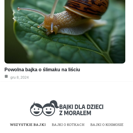
Powolna bajka o ślimaku na liściu
gru 8, 2024
Bajki dla dzieci z
WSZYSTKIE BAJKI
BAJKI O KOTKACH
BAJKI O KOSMOSIE