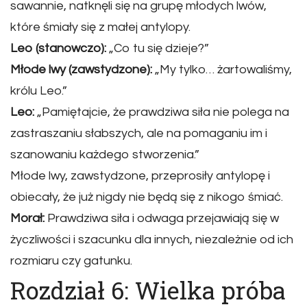
sawannie, natknęli się na grupę młodych lwów,
które śmiały się z małej antylopy.
Leo (stanowczo):
„Co tu się dzieje?”
Młode lwy (zawstydzone):
„My tylko… żartowaliśmy,
królu Leo.”
Leo:
„Pamiętajcie, że prawdziwa siła nie polega na
zastraszaniu słabszych, ale na pomaganiu im i
szanowaniu każdego stworzenia.”
Młode lwy, zawstydzone, przeprosiły antylopę i
obiecały, że już nigdy nie będą się z nikogo śmiać.
Morał:
Prawdziwa siła i odwaga przejawiają się w
życzliwości i szacunku dla innych, niezależnie od ich
rozmiaru czy gatunku.
Rozdział 6: Wielka próba