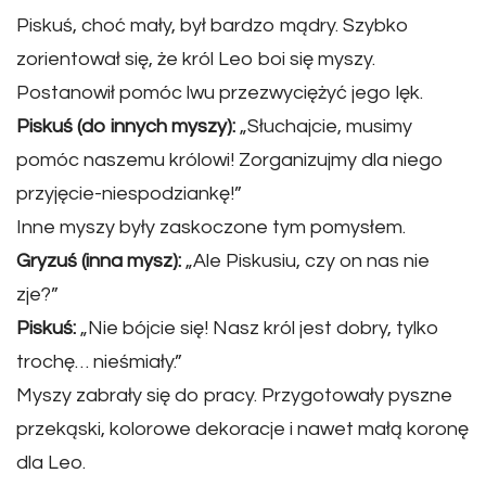
Piskuś, choć mały, był bardzo mądry. Szybko
zorientował się, że król Leo boi się myszy.
Postanowił pomóc lwu przezwyciężyć jego lęk.
Piskuś (do innych myszy):
„Słuchajcie, musimy
pomóc naszemu królowi! Zorganizujmy dla niego
przyjęcie-niespodziankę!”
Inne myszy były zaskoczone tym pomysłem.
Gryzuś (inna mysz):
„Ale Piskusiu, czy on nas nie
zje?”
Piskuś:
„Nie bójcie się! Nasz król jest dobry, tylko
trochę… nieśmiały.”
Myszy zabrały się do pracy. Przygotowały pyszne
przekąski, kolorowe dekoracje i nawet małą koronę
dla Leo.