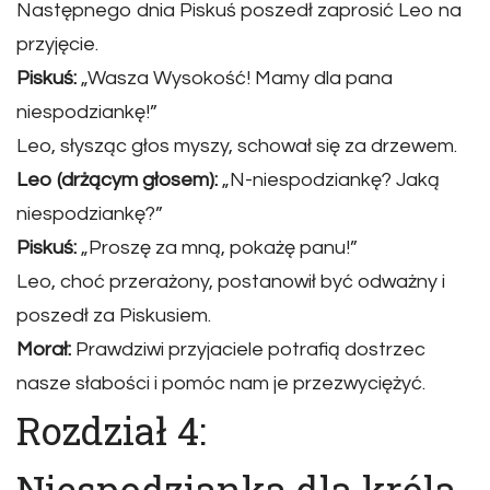
Następnego dnia Piskuś poszedł zaprosić Leo na
przyjęcie.
Piskuś:
„Wasza Wysokość! Mamy dla pana
niespodziankę!”
Leo, słysząc głos myszy, schował się za drzewem.
Leo (drżącym głosem):
„N-niespodziankę? Jaką
niespodziankę?”
Piskuś:
„Proszę za mną, pokażę panu!”
Leo, choć przerażony, postanowił być odważny i
poszedł za Piskusiem.
Morał:
Prawdziwi przyjaciele potrafią dostrzec
nasze słabości i pomóc nam je przezwyciężyć.
Rozdział 4:
Niespodzianka dla króla