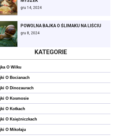
MYSZEK
gru 14, 2024
POWOLNA BAJKA O ŚLIMAKU NA LIŚCIU
gru 8, 2024
KATEGORIE
jka O Wilku
jki O Bocianach
jki O Dinozaurach
jki O Kosmosie
jki O Kotkach
jki O Księżniczkach
jki O Mikołaju