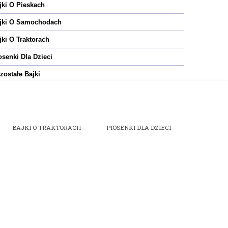
jki O Pieskach
jki O Samochodach
jki O Traktorach
osenki Dla Dzieci
zostałe Bajki
BAJKI O TRAKTORACH
PIOSENKI DLA DZIECI