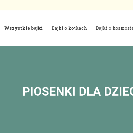
Wszystkie bajki
Bajki o kotkach
Bajki o kosmosi
 | Bajki do czytania na dobranoc
PIOSENKI DLA DZIE