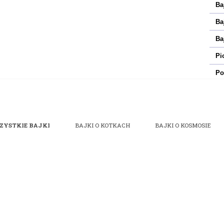
Ba
Ba
Ba
Pi
Po
ZYSTKIE BAJKI
BAJKI O KOTKACH
BAJKI O KOSMOSIE
 | Bajki do czytania na dobranoc