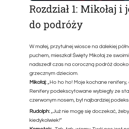
Rozdział 1: Mikołaj i 
do podróży
W małej, przytulnej wiosce na dalekiej pół
puchem, mieszkał Święty Mikołaj ze swoimi r
nadszedł czas na coroczną podróż dookoł
grzecznym dzieciom.
Mikołaj:
„Ho ho ho! Moje kochane renifery, 
Renifery podekscytowane wybiegły ze stajn
czerwonym nosem, był najbardziej podek
Rudolph:
„Już nie mogę się doczekać, żeby 
kiedykolwiek!”