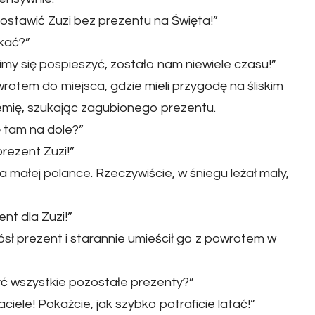
stawić Zuzi bez prezentu na Święta!”
kać?”
my się pospieszyć, zostało nam niewiele czasu!”
 powrotem do miejsca, gdzie mieli przygodę na śliskim
emię, szukając zagubionego prezentu.
ę tam na dole?”
rezent Zuzi!”
na małej polance. Rzeczywiście, w śniegu leżał mały,
nt dla Zuzi!”
iósł prezent i starannie umieścił go z powrotem w
yć wszystkie pozostałe prezenty?”
iele! Pokażcie, jak szybko potraficie latać!”