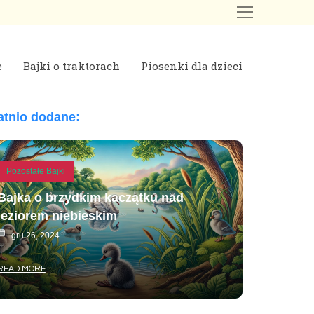
e
Bajki o traktorach
Piosenki dla dzieci
atnio dodane:
Pozostałe Bajki
Bajka o brzydkim kaczątku nad
jeziorem niebieskim
gru 26, 2024
READ MORE