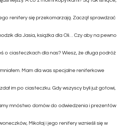
ajjaśniejszy. A co z moimi kopytkami? Są tak lśniące,
 jego renifery się przekomarzają. Zaczął sprawdzać
dzik dla Jasia, książka dla Oli… Czy aby na pewno
eś o ciasteczkach dla nas? Wiesz, że długa podróż
omniałem. Mam dla was specjalne reniferkowe
ozdał im po ciasteczku. Gdy wszyscy byli już gotowi,
 Mamy mnóstwo domów do odwiedzenia i prezentów
woneczków, Mikołaj i jego renifery wznieśli się w