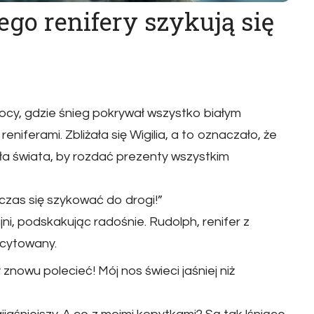
jego renifery szykują się
nocy, gdzie śnieg pokrywał wszystko białym
eniferami. Zbliżała się Wigilia, a to oznaczało, że
a świata, by rozdać prezenty wszystkim
czas się szykować do drogi!”
i, podskakując radośnie. Rudolph, renifer z
scytowany.
znowu polecieć! Mój nos świeci jaśniej niż