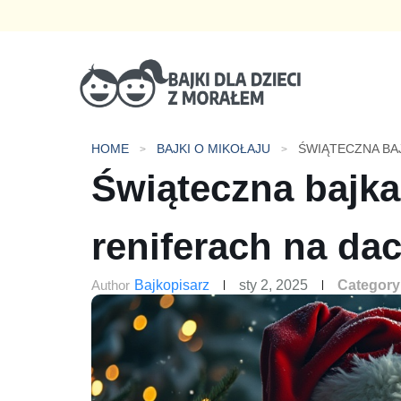
Bajki dla dzieci z morałem
HOME
BAJKI O MIKOŁAJU
Świąteczna bajka 
reniferach na da
Author
Bajkopisarz
sty 2, 2025
Category