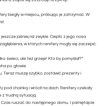
fery biegły w miejscu, próbując je zatrzymać. W
ł.
 jeszcze jaśniej niż zwykle. Ciepło z jego nosa
agłębienia, w których renifery mogły się zaczepić.
ko świeci, ale też grzeje! Kto by pomyślał?”
pha po głowie.
u. Teraz muszę szybko zostawić prezenty i
ty pod choinką i wrócił na dach. Renifery czekały
e z trudną sytuacją.
. Czas ruszać do następnego domu. I pamiętajcie