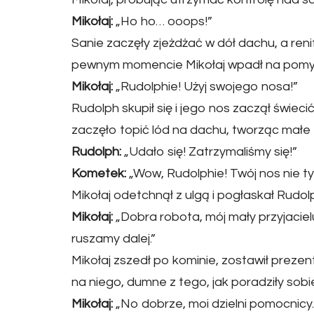
Mikołaj:
„Ho ho… ooops!”
Sanie zaczęły zjeżdżać w dół dachu, a reni
pewnym momencie Mikołaj wpadł na pomys
Mikołaj:
„Rudolphie! Użyj swojego nosa!”
Rudolph skupił się i jego nos zaczął świecić
zaczęło topić lód na dachu, tworząc małe z
Rudolph:
„Udało się! Zatrzymaliśmy się!”
Kometek:
„Wow, Rudolphie! Twój nos nie tyl
Mikołaj odetchnął z ulgą i pogłaskał Rudol
Mikołaj:
„Dobra robota, mój mały przyjaciel
ruszamy dalej.”
Mikołaj zszedł po kominie, zostawił prezen
na niego, dumne z tego, jak poradziły sobi
Mikołaj:
„No dobrze, moi dzielni pomocnicy