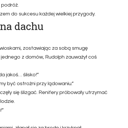
 podróż.
zem do sukcesu każdej wielkiej przygody.
 na dachu
i i wioskami, zostawiając za sobą smugę
 do jednego z domów, Rudolph zauważył coś
a jakoś… ślisko!”
y być ostrożni przy lądowaniu.”
zęły się ślizgać. Renifery próbowały utrzymać
lodzie.
!”
iami, złapał się za brodę i krzyknął: