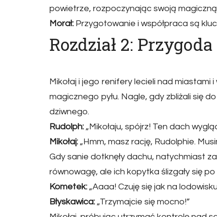
powietrze, rozpoczynając swoją magiczną
Morał:
Przygotowanie i współpraca są kluc
Rozdział 2: Przygoda
Mikołaj i jego renifery lecieli nad miastam
magicznego pyłu. Nagle, gdy zbliżali się
dziwnego.
Rudolph:
„Mikołaju, spójrz! Ten dach wygląd
Mikołaj:
„Hmm, masz rację, Rudolphie. Musim
Gdy sanie dotknęły dachu, natychmiast zac
równowagę, ale ich kopytka ślizgały się po 
Kometek:
„Aaaa! Czuję się jak na lodowisku
Błyskawica:
„Trzymajcie się mocno!”
Mikołaj, próbując utrzymać kontrolę nad san