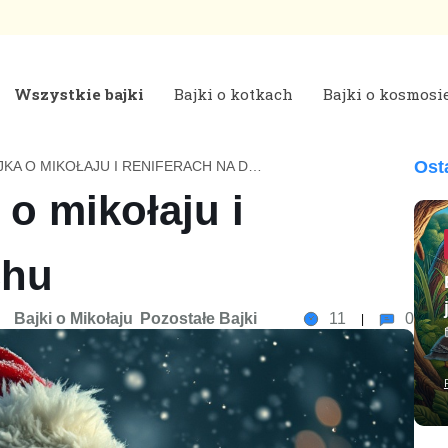
Wszystkie bajki
Bajki o kotkach
Bajki o kosmosi
 | Bajki do czytania na dobranoc
Ost
ŚWIĄTECZNA BAJKA O MIKOŁAJU I RENIFERACH NA DACHU
o mikołaju i
chu
Bajki o Mikołaju
Pozostałe Bajki
11
0