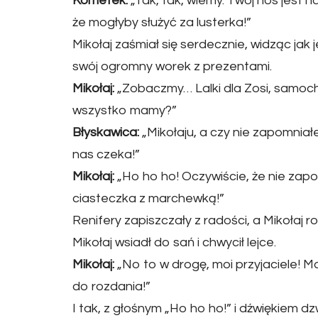
Kometek:
„Tak, tak, wiemy. Twój nos jest n
że mogłyby służyć za lusterka!”
Mikołaj zaśmiał się serdecznie, widząc jak
swój ogromny worek z prezentami.
Mikołaj:
„Zobaczmy… Lalki dla Zosi, samocho
wszystko mamy?”
Błyskawica:
„Mikołaju, a czy nie zapomniał
nas czeka!”
Mikołaj:
„Ho ho ho! Oczywiście, że nie zap
ciasteczka z marchewką!”
Renifery zapiszczały z radości, a Mikołaj r
Mikołaj wsiadł do sań i chwycił lejce.
Mikołaj:
„No to w drogę, moi przyjaciele!
do rozdania!”
I tak, z głośnym „Ho ho ho!” i dźwiękiem dz