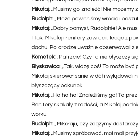
Mikołaj:
„Musimy go znaleźć! Nie możemy zo
Rudolph:
„Może powinniśmy wrócić i poszu
Mikołaj:
„Dobry pomysł, Rudolphie! Ale musi
I tak, Mikołaj i renifery zawrócili, lecąc z
dachu. Po drodze uważnie obserwowali zi
Kometek:
„Patrzcie! Czy to nie błyszczy si
Błyskawica:
„Tak, widzę coś! To może być p
Mikołaj skierował sanie w dół i wylądowali 
błyszczący pakunek.
Mikołaj:
„Ho ho ho! Znaleźliśmy go! To preze
Renifery skakały z radości, a Mikołaj podn
worku.
Rudolph:
„Mikołaju, czy zdążymy dostarcz
Mikołaj:
„Musimy spróbować, moi mali przyjac