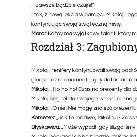
– zawsze bądźcie czujni!”
I tak, z nową lekcją w pamięci, Mikołaj i je
kontynuując swoją świąteczną misję.
Morał:
Każdy ma wyjątkowy talent, który 
Rozdział 3: Zagubion
Mikołaj i renifery kontynuowali swoją po
gładko, aż do momentu, gdy dotarli do m
Mikołaj:
„Ho ho ho! Czas na prezenty dla d
Mikołaj sięgnął do swojego worka, ale nagl
Mikołaj:
„O nie! Nie mogę znaleźć prezentu d
Kometek:
„Jak to możliwe, Mikołaju? Zaws
Błyskawica:
„Może wypadł, gdy ślizgaliśmy 
Mikołaj podrapał się po brodzie, myśląc in