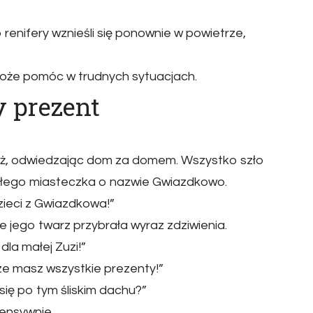
go renifery wznieśli się ponownie w powietrze,
może pomóc w trudnych sytuacjach.
y prezent
dróż, odwiedzając dom za domem. Wszystko szło
ałego miasteczka o nazwie Gwiazdkowo.
zieci z Gwiazdkowa!”
e jego twarz przybrała wyraz zdziwienia.
la małej Zuzi!”
ze masz wszystkie prezenty!”
się po tym śliskim dachu?”
tensywnie.