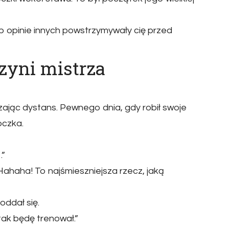
b opinie innych powstrzymywały cię przed
czyni mistrza
zając dystans. Pewnego dnia, gdy robił swoje
oczka.
…”
Hahaha! To najśmieszniejsza rzecz, jaką
oddał się.
 tak będę trenował.”