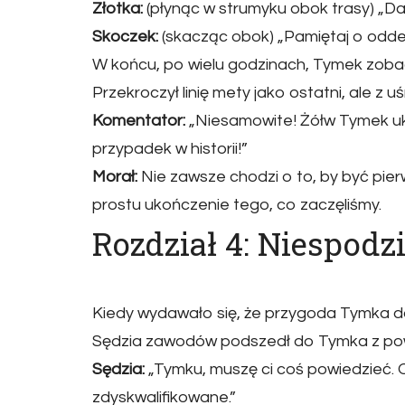
Złotka:
(płynąc w strumyku obok trasy) „Dal
Skoczek:
(skacząc obok) „Pamiętaj o oddec
W końcu, po wielu godzinach, Tymek zobaczy
Przekroczył linię mety jako ostatni, ale z 
Komentator:
„Niesamowite! Żółw Tymek uk
przypadek w historii!”
Morał:
Nie zawsze chodzi o to, by być pie
prostu ukończenie tego, co zaczęliśmy.
Rozdział 4: Niespod
Kiedy wydawało się, że przygoda Tymka do
Sędzia zawodów podszedł do Tymka z po
Sędzia:
„Tymku, muszę ci coś powiedzieć. O
zdyskwalifikowane.”