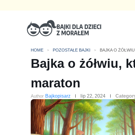
Bajki dla dzieci z morałem
HOME
POZOSTAŁE BAJKI
BAJKA O ŻÓŁWI
Bajka o żółwiu, k
maraton
Author
Bajkopisarz
lip 22, 2024
Categor