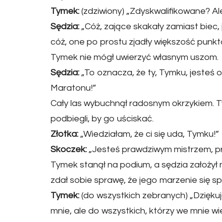
Tymek:
(zdziwiony) „Zdyskwalifikowane? A
Sędzia:
„Cóż, zające skakały zamiast biec, 
cóż, one po prostu zjadły większość punkt
Tymek nie mógł uwierzyć własnym uszom.
Sędzia:
„To oznacza, że ty, Tymku, jesteś 
Maratonu!”
Cały las wybuchnął radosnym okrzykiem. Ty
podbiegli, by go uściskać.
Złotka:
„Wiedziałam, że ci się uda, Tymku!”
Skoczek:
„Jesteś prawdziwym mistrzem, prz
Tymek stanął na podium, a sędzia założył
zdał sobie sprawę, że jego marzenie się s
Tymek:
(do wszystkich zebranych) „Dziękuj
mnie, ale do wszystkich, którzy we mnie wier