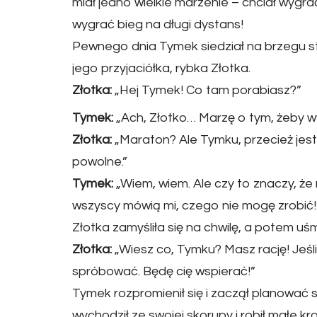
miał jedno wielkie marzenie – chciał wygra
wygrać bieg na długi dystans!
Pewnego dnia Tymek siedział na brzegu st
jego przyjaciółka, rybka Złotka.
Złotka:
„Hej Tymek! Co tam porabiasz?”
Tymek:
„Ach, Złotko… Marzę o tym, żeby w
Złotka:
„Maraton? Ale Tymku, przecież jest
powolne.”
Tymek:
„Wiem, wiem. Ale czy to znaczy, ż
wszyscy mówią mi, czego nie mogę zrobić!
Złotka zamyśliła się na chwilę, a potem uś
Złotka:
„Wiesz co, Tymku? Masz rację! Jeś
spróbować. Będę cię wspierać!”
Tymek rozpromienił się i zaczął planować 
wychodził ze swojej skorupy i robił małe kr