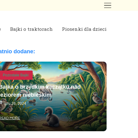
e
Bajki o traktorach
Piosenki dla dzieci
atnio dodane:
Pozostałe Bajki
Bajka o brzydkim kaczątku nad
jeziorem niebieskim
gru 26, 2024
READ MORE