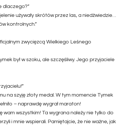
le dlaczego?”
jelenie używały skrótów przez las, a niedźwiedzie…
ów kontrolnych.”
oficjalnym zwycięzcą Wielkiego Leśnego
mek był w szoku, ale szczęśliwy. Jego przyjaciele
yjacielu!”
 mu na szyję złoty medal. W tym momencie Tymek
pełniło – naprawdę wygrał maraton!
ę wam wszystkim! Ta wygrana należy nie tylko do
zyli i mnie wspierali. Pamiętajcie, że nie ważne, jak