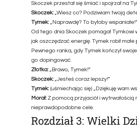
Skoczek przestał się śmiać i spojrzał na 
Skoczek:
„Wiesz co? Podziwiam twoją det
Tymek:
„Naprawdę? To byłoby wspaniałe!
Od tego dnia Skoczek pomagał Tymkowi w 
jak oszczędzać energię. Tymek robił małe
Pewnego ranka, gdy Tymek kończył swoje ok
go dopingować.
Złotka:
„Brawo, Tymek!”
Skoczek:
„Jesteś coraz lepszy!”
Tymek:
(uśmiechając się) „Dziękuję wam ws
Morał:
Z pomocą przyjaciół i wytrwałością
nieprawdopodobne cele.
Rozdział 3: Wielki Dz