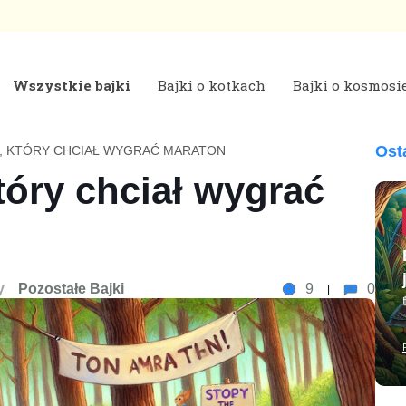
Wszystkie bajki
Bajki o kotkach
Bajki o kosmosi
 | Bajki do czytania na dobranoc
Ost
U, KTÓRY CHCIAŁ WYGRAĆ MARATON
tóry chciał wygrać
y
Pozostałe Bajki
9
0