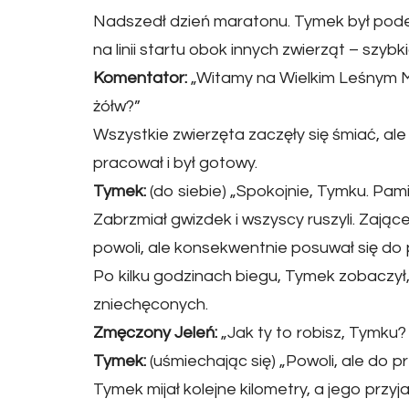
Nadszedł dzień maratonu. Tymek był pode
na linii startu obok innych zwierząt – szybki
Komentator:
„Witamy na Wielkim Leśnym M
żółw?”
Wszystkie zwierzęta zaczęły się śmiać, ale 
pracował i był gotowy.
Tymek:
(do siebie) „Spokojnie, Tymku. Pamię
Zabrzmiał gwizdek i wszyscy ruszyli. Zające
powoli, ale konsekwentnie posuwał się do 
Po kilku godzinach biegu, Tymek zobaczył,
zniechęconych.
Zmęczony Jeleń:
„Jak ty to robisz, Tymku? 
Tymek:
(uśmiechając się) „Powoli, ale do pr
Tymek mijał kolejne kilometry, a jego przyja