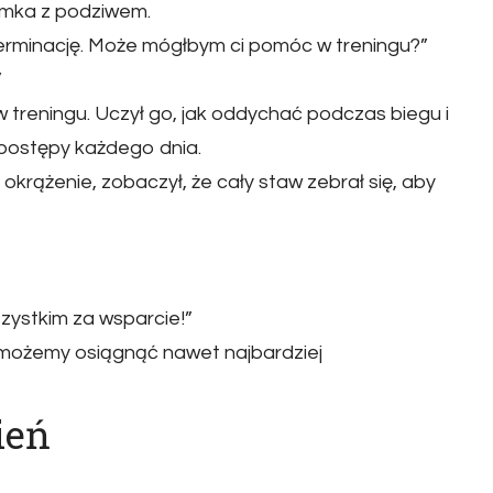
Tymka z podziwem.
erminację. Może mógłbym ci pomóc w treningu?”
”
treningu. Uczył go, jak oddychać podczas biegu i
 postępy każdego dnia.
rążenie, zobaczył, że cały staw zebrał się, aby
zystkim za wsparcie!”
 możemy osiągnąć nawet najbardziej
ień