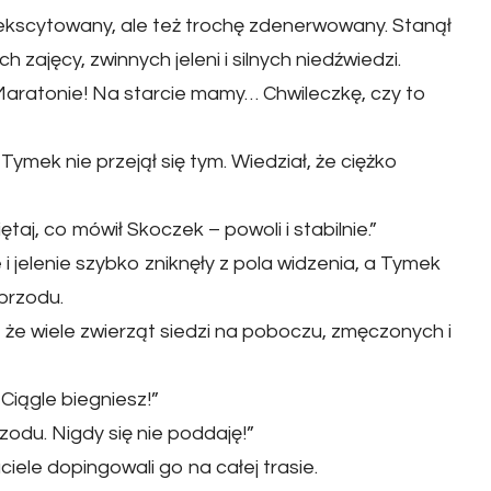
kscytowany, ale też trochę zdenerwowany. Stanął
ch zajęcy, zwinnych jeleni i silnych niedźwiedzi.
aratonie! Na starcie mamy… Chwileczkę, czy to
Tymek nie przejął się tym. Wiedział, że ciężko
taj, co mówił Skoczek – powoli i stabilnie.”
 i jelenie szybko zniknęły z pola widzenia, a Tymek
przodu.
 że wiele zwierząt siedzi na poboczu, zmęczonych i
Ciągle biegniesz!”
zodu. Nigdy się nie poddaję!”
ciele dopingowali go na całej trasie.