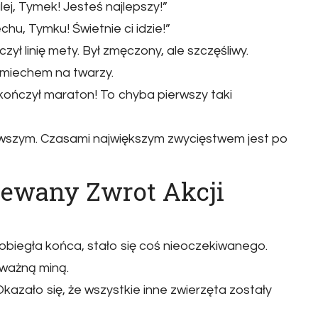
ej, Tymek! Jesteś najlepszy!”
hu, Tymku! Świetnie ci idzie!”
ł linię mety. Był zmęczony, ale szczęśliwy.
uśmiechem na twarzy.
ończył maraton! To chyba pierwszy taki
rwszym. Czasami największym zwycięstwem jest po
ziewany Zwrot Akcji
biegła końca, stało się coś nieoczekiwanego.
ważną miną.
kazało się, że wszystkie inne zwierzęta zostały