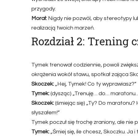
przygody.
Morał:
Nigdy nie pozwól, aby stereotypy lu
realizacją twoich marzeń.
Rozdział 2: Trening 
Tymek trenował codziennie, powoli zwięks
okrążenia wokół stawu, spotkał zająca Sk
Skoczek:
„Hej, Tymek! Co ty wyprawiasz?”
Tymek:
(dysząc) „Trenuję… do… maratonu
Skoczek:
(śmiejąc się) „Ty? Do maratonu? 
słyszałem!”
Tymek poczuł się trochę zraniony, ale nie p
Tymek:
„Śmiej się, ile chcesz, Skoczku. Ja i