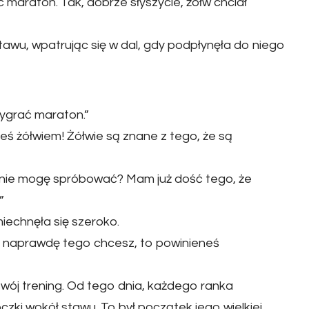
ć maraton. Tak, dobrze słyszycie, żółw chciał
awu, wpatrując się w dal, gdy podpłynęła do niego
ygrać maraton.”
eś żółwiem! Żółwie są znane z tego, że są
e nie mogę spróbować? Mam już dość tego, że
”
miechnęła się szeroko.
li naprawdę tego chcesz, to powinieneś
swój trening. Od tego dnia, każdego ranka
oczki wokół stawu. To był początek jego wielkiej