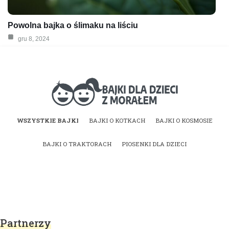
Powolna bajka o ślimaku na liściu
gru 8, 2024
Bajki dla dzieci z
WSZYSTKIE BAJKI
BAJKI O KOTKACH
BAJKI O KOSMOSIE
morałem | Bajki do
BAJKI O TRAKTORACH
PIOSENKI DLA DZIECI
czytania na dobranoc
Partnerzy