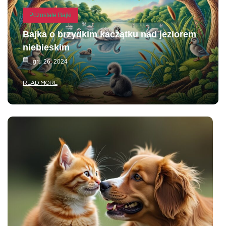
Pozostałe Bajki
Bajka o brzydkim kaczątku nad jeziorem
niebieskim
gru 26, 2024
READ MORE