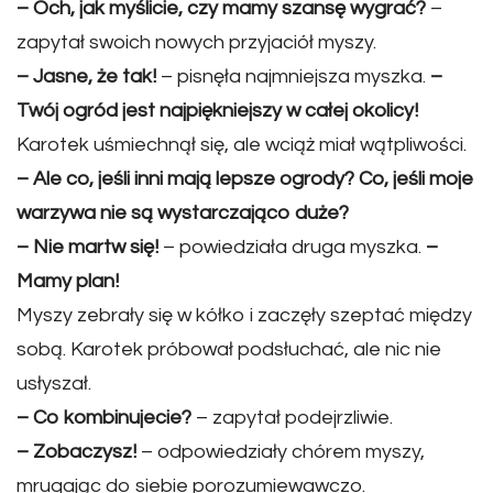
– Och, jak myślicie, czy mamy szansę wygrać?
–
zapytał swoich nowych przyjaciół myszy.
– Jasne, że tak!
– pisnęła najmniejsza myszka.
–
Twój ogród jest najpiękniejszy w całej okolicy!
Karotek uśmiechnął się, ale wciąż miał wątpliwości.
– Ale co, jeśli inni mają lepsze ogrody? Co, jeśli moje
warzywa nie są wystarczająco duże?
– Nie martw się!
– powiedziała druga myszka.
–
Mamy plan!
Myszy zebrały się w kółko i zaczęły szeptać między
sobą. Karotek próbował podsłuchać, ale nic nie
usłyszał.
– Co kombinujecie?
– zapytał podejrzliwie.
– Zobaczysz!
– odpowiedziały chórem myszy,
mrugając do siebie porozumiewawczo.