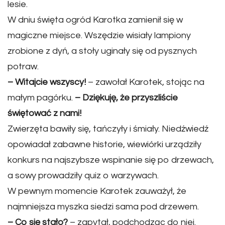
lesie.
W dniu święta ogród Karotka zamienił się w
magiczne miejsce. Wszędzie wisiały lampiony
zrobione z dyń, a stoły uginały się od pysznych
potraw.
– Witajcie wszyscy!
– zawołał Karotek, stojąc na
małym pagórku.
– Dziękuję, że przyszliście
świętować z nami!
Zwierzęta bawiły się, tańczyły i śmiały. Niedźwiedź
opowiadał zabawne historie, wiewiórki urządziły
konkurs na najszybsze wspinanie się po drzewach,
a sowy prowadziły quiz o warzywach.
W pewnym momencie Karotek zauważył, że
najmniejsza myszka siedzi sama pod drzewem.
– Co się stało?
– zapytał, podchodząc do niej.