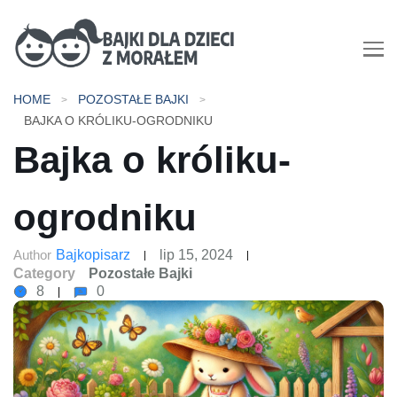
Bajki dla dzieci z morałem |
HOME
POZOSTAŁE BAJKI
Bajki do czytania na dobranoc
BAJKA O KRÓLIKU-OGRODNIKU
Bajka o króliku-
ogrodniku
Author
Bajkopisarz
lip 15, 2024
Category
Pozostałe Bajki
8
0