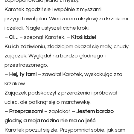
zaproponowała jedna z myszy.
Karotek zgodził się i wspólnie z myszami
przygotował plan. Wieczorem ukryli się za krzakami
i czekali. Nagle usłyszeli ciche kroki.
– Cii…
– szepnął Karotek.
– Ktoś idzie!
Ku ich zdziwieniu, złodziejem okazał się mały, chudy
zajączek. Wyglądał na bardzo głodnego i
przestraszonego.
– Hej, ty tam!
– zawołał Karotek, wyskakując zza
krzaków.
Zajączek podskoczył z przerażenia i próbował
uciec, ale potknął się o marchewkę.
– Przepraszam!
– zapłakał.
– Jestem bardzo
głodny, a moja rodzina nie ma co jeść…
Karotek poczuł się źle. Przypomniał sobie, jak sam