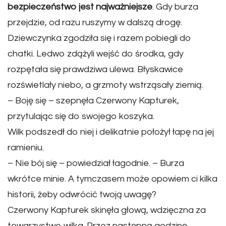
bezpieczeństwo jest najważniejsze
. Gdy burza
przejdzie, od razu ruszymy w dalszą drogę.
Dziewczynka zgodziła się i razem pobiegli do
chatki. Ledwo zdążyli wejść do środka, gdy
rozpętała się prawdziwa ulewa. Błyskawice
rozświetlały niebo, a grzmoty wstrząsały ziemią.
– Boję się – szepnęła Czerwony Kapturek,
przytulając się do swojego koszyka.
Wilk podszedł do niej i delikatnie położył łapę na jej
ramieniu.
– Nie bój się – powiedział łagodnie. – Burza
wkrótce minie. A tymczasem może opowiem ci kilka
historii, żeby odwrócić twoją uwagę?
Czerwony Kapturek skinęła głową, wdzięczna za
towarzystwo wilka. Przez następną godzinę