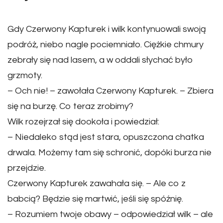
Gdy Czerwony Kapturek i wilk kontynuowali swoją
podróż, niebo nagle pociemniało. Ciężkie chmury
zebrały się nad lasem, a w oddali słychać było
grzmoty.
– Och nie! – zawołała Czerwony Kapturek. – Zbiera
się na burzę. Co teraz zrobimy?
Wilk rozejrzał się dookoła i powiedział:
– Niedaleko stąd jest stara, opuszczona chatka
drwala. Możemy tam się schronić, dopóki burza nie
przejdzie.
Czerwony Kapturek zawahała się. – Ale co z
babcią? Będzie się martwić, jeśli się spóźnię.
– Rozumiem twoje obawy – odpowiedział wilk – ale