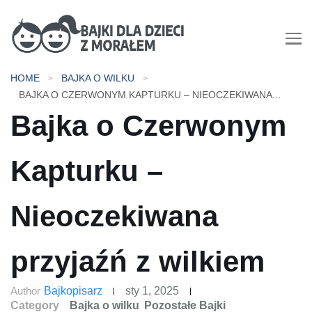
Bajki dla dzieci z morałem |
HOME
BAJKA O WILKU
Bajki do czytania na dobranoc
BAJKA O CZERWONYM KAPTURKU – NIEOCZEKIWANA PRZYJAŹŃ Z WILKIEM
Bajka o Czerwonym
Kapturku –
Nieoczekiwana
przyjaźń z wilkiem
Author
Bajkopisarz
sty 1, 2025
Category
Bajka o wilku
Pozostałe Bajki