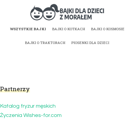
Bajki dla dzieci z
WSZYSTKIE BAJKI
BAJKI O KOTKACH
BAJKI O KOSMOSIE
morałem | Bajki do
BAJKI O TRAKTORACH
PIOSENKI DLA DZIECI
czytania na dobranoc
Partnerzy
Katalog fryzur męskich
Życzenia Wishes-for.com