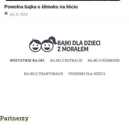
Powolna bajka o ślimaku na liściu
gru 8, 2024
Bajki dla dzieci z
WSZYSTKIE BAJKI
BAJKI O KOTKACH
BAJKI O KOSMOSIE
morałem | Bajki do
BAJKI O TRAKTORACH
PIOSENKI DLA DZIECI
czytania na dobranoc
Partnerzy