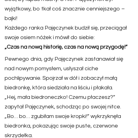
wyjątkowy, bo tkał coś znacznie cenniejszego –
bajki!
Każdego ranka Pajęczynek budził się, przeciągał
swoje osiem nóżek i mówił do siebie:
„Czas na nową historię, czas na nową przygodę!”
Pewnego dnia, gdy Pajęczynek zastanawiał się
nad nowym pomysłem, usłyszał ciche
pochlipywanie. Spojrzał w dół i zobaczył małą
biedronkę, która siedziała na liściu i płakała.
„Hej, mała biedroneczko! Czemu płaczesz?”
zapytał Pajęczynek, schodząc po swojej nitce.
„Bo… bo… zgubiłam swoje kropki!” wykrzyknęła
biedronka, pokazując swoje puste, czerwone
skrzydełka.