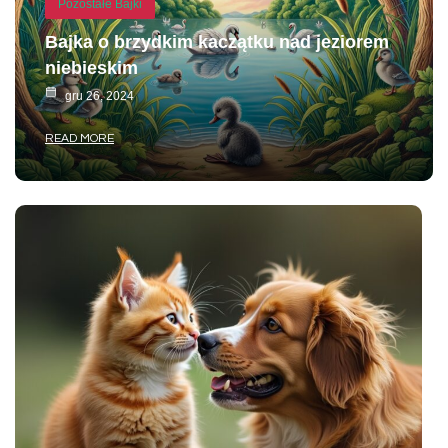
Pozostałe Bajki
Bajka o brzydkim kaczątku nad jeziorem
niebieskim
gru 26, 2024
READ MORE