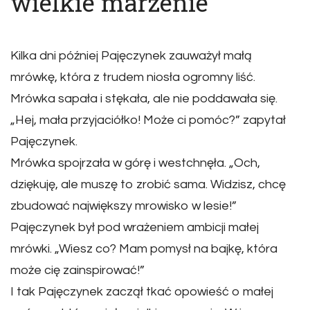
wielkie marzenie
Kilka dni później Pajęczynek zauważył małą
mrówkę, która z trudem niosła ogromny liść.
Mrówka sapała i stękała, ale nie poddawała się.
„Hej, mała przyjaciółko! Może ci pomóc?” zapytał
Pajęczynek.
Mrówka spojrzała w górę i westchnęła. „Och,
dziękuję, ale muszę to zrobić sama. Widzisz, chcę
zbudować największy mrowisko w lesie!”
Pajęczynek był pod wrażeniem ambicji małej
mrówki. „Wiesz co? Mam pomysł na bajkę, która
może cię zainspirować!”
I tak Pajęczynek zaczął tkać opowieść o małej