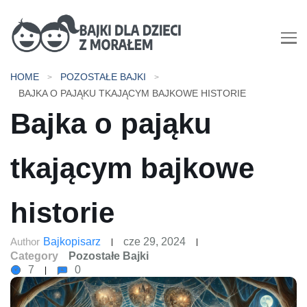
Bajki dla dzieci z morałem |
HOME
POZOSTAŁE BAJKI
Bajki do czytania na dobranoc
BAJKA O PAJĄKU TKAJĄCYM BAJKOWE HISTORIE
Bajka o pająku
tkającym bajkowe
historie
Author
Bajkopisarz
cze 29, 2024
Category
Pozostałe Bajki
7
0