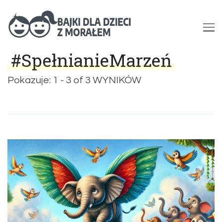
Bajki dla dzieci z morałem |
#SpełnianieMarzeń
Bajki do czytania na dobranoc
Pokazuje: 1 - 3 of 3 WYNIKÓW