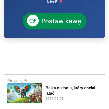
♥
dzieci!
Previous Post
Bajka o słoniu, który chciał
latać
2024-09-01