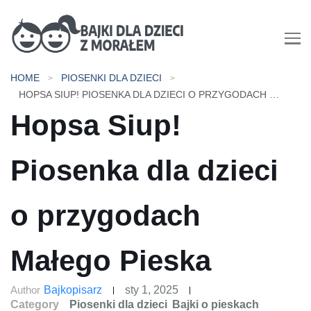
Bajki dla dzieci z morałem |
HOME
PIOSENKI DLA DZIECI
Bajki do czytania na dobranoc
HOPSA SIUP! PIOSENKA DLA DZIECI O PRZYGODACH MAŁEGO PIESKA
Hopsa Siup!
Piosenka dla dzieci
o przygodach
Małego Pieska
Author
Bajkopisarz
sty 1, 2025
Category
Piosenki dla dzieci
Bajki o pieskach