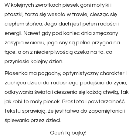
W kolejnych zwrotkach piesek goni motylki i
ptaszki, tarza się wesoło w trawie, ciesząc się
ciepłem słońca. Jego duch jest pełen radości i
energii. Nawet gdy pod koniec dnia zmęczony
zasypia w cieniu, jego sny są pełne przygód na
łące, a on z niecierpliwością czeka na to, co
przyniesie kolejny dzień.
Piosenka ma pogodny, optymistyczny charakter i
zachęca dzieci do radosnego podejścia do życia,
odkrywania świata i cieszenia się każdą chwilą, tak
jak robi to mały piesek. Prostota i powtarzalność
tekstu sprawiają, że jest łatwa do zapamiętania i
śpiewania przez dzieci.
Oceń tą bajkę!