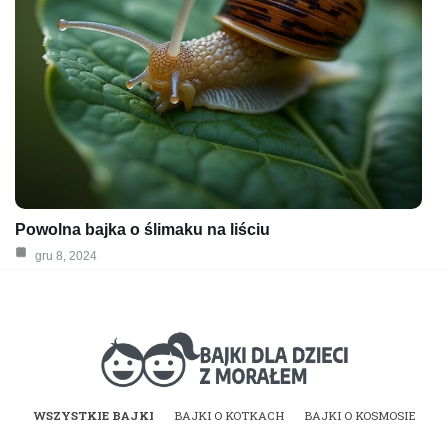
Powolna bajka o ślimaku na liściu
gru 8, 2024
Bajki dla dzieci z
WSZYSTKIE BAJKI
BAJKI O KOTKACH
BAJKI O KOSMOSIE
morałem | Bajki do