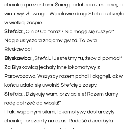
choinką i prezentami. Śnieg padał coraz mocniej, a
wiatr wył złowrogo. W połowie drogi Stefcia utknęła
w wielkiej zaspie.
Stefcia:
„O nie! Co teraz? Nie mogę się ruszyć!”
Nagle usłyszała znajomy gwizd. To była
Błyskawica!
Błyskawica:
„Stefciu! Jesteśmy tu, żeby ci pomóc!”
Za Błyskawicą jechały inne lokomotywy z
Parowozowa. Wszyscy razem pchali i ciągnęli, aż w
końcu udało się uwolnić Stefcię z zaspy.
Stefcia:
„Dziękuję wam, przyjaciele! Razem damy
radę dotrzeć do wioski!”
I tak, wspólnymi siłami, lokomotywy dostarczyły
choinkę i prezenty na czas. Radość dzieci była