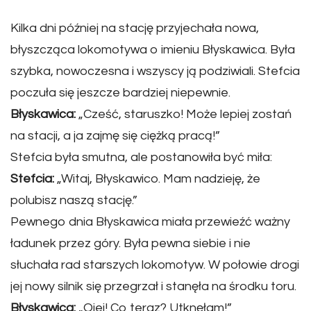
Kilka dni później na stację przyjechała nowa,
błyszcząca lokomotywa o imieniu Błyskawica. Była
szybka, nowoczesna i wszyscy ją podziwiali. Stefcia
poczuła się jeszcze bardziej niepewnie.
Błyskawica:
„Cześć, staruszko! Może lepiej zostań
na stacji, a ja zajmę się ciężką pracą!”
Stefcia była smutna, ale postanowiła być miła:
Stefcia:
„Witaj, Błyskawico. Mam nadzieję, że
polubisz naszą stację.”
Pewnego dnia Błyskawica miała przewieźć ważny
ładunek przez góry. Była pewna siebie i nie
słuchała rad starszych lokomotyw. W połowie drogi
jej nowy silnik się przegrzał i stanęła na środku toru.
Błyskawica:
„Ojej! Co teraz? Utknęłam!”