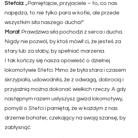
Stefcia:
„Pamiętajcie, przyjaciele – to, co nas
napędza, to nie tylko para w kotle, ale przede
wszystkim siła naszego ducha!”
Morał:
Prawdziwa siła pochodzi z serca i ducha.
Nigdy nie pozwól, by ktoś mówił ci, że jesteś za
stary lub za słaby, by spełniać marzenia.
I tak kończy się nasza opowieść o dzielnej
lokomotywie Stefci. Mimo że była stara i czasem
skrzypiała, udowodniła, że z odwagą, dobrocią i
przyjaźnią można dokonać wielkich rzeczy. A gdy
następnym razem usłyszysz gwizd lokomotywy,
pomyśl o Stefci i pamiętaj, że w każdym z nas
drzemie bohater, czekający na swoją szansę, by
zabłysnąć.