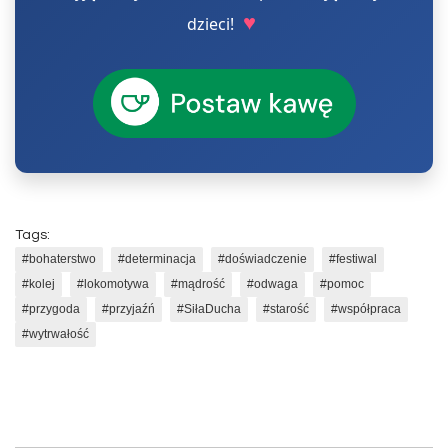
♥
dzieci!
Tags:
#bohaterstwo
#determinacja
#doświadczenie
#festiwal
#kolej
#lokomotywa
#mądrość
#odwaga
#pomoc
#przygoda
#przyjaźń
#SiłaDucha
#starość
#współpraca
#wytrwałość