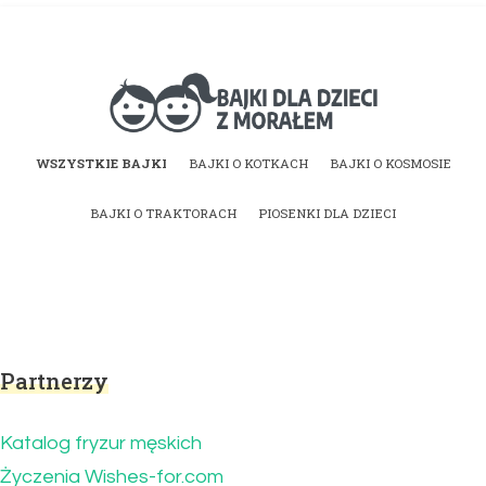
Bajki dla dzieci z
WSZYSTKIE BAJKI
BAJKI O KOTKACH
BAJKI O KOSMOSIE
morałem | Bajki do
BAJKI O TRAKTORACH
PIOSENKI DLA DZIECI
czytania na dobranoc
Partnerzy
Katalog fryzur męskich
Życzenia Wishes-for.com