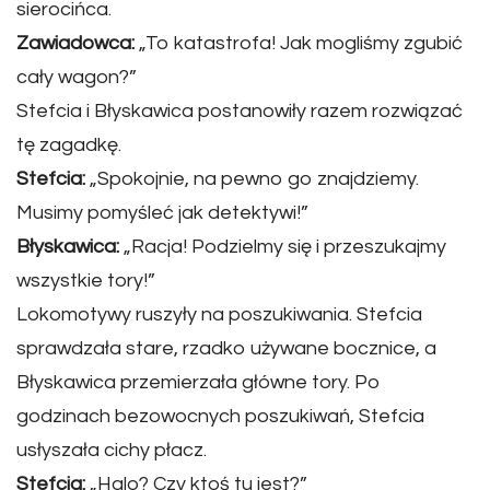
sierocińca.
Zawiadowca:
„To katastrofa! Jak mogliśmy zgubić
cały wagon?”
Stefcia i Błyskawica postanowiły razem rozwiązać
tę zagadkę.
Stefcia:
„Spokojnie, na pewno go znajdziemy.
Musimy pomyśleć jak detektywi!”
Błyskawica:
„Racja! Podzielmy się i przeszukajmy
wszystkie tory!”
Lokomotywy ruszyły na poszukiwania. Stefcia
sprawdzała stare, rzadko używane bocznice, a
Błyskawica przemierzała główne tory. Po
godzinach bezowocnych poszukiwań, Stefcia
usłyszała cichy płacz.
Stefcia:
„Halo? Czy ktoś tu jest?”