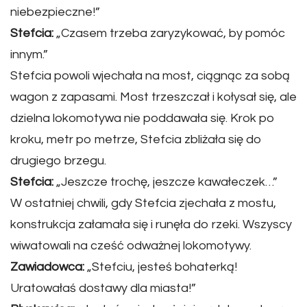
niebezpieczne!”
Stefcia:
„Czasem trzeba zaryzykować, by pomóc
innym.”
Stefcia powoli wjechała na most, ciągnąc za sobą
wagon z zapasami. Most trzeszczał i kołysał się, ale
dzielna lokomotywa nie poddawała się. Krok po
kroku, metr po metrze, Stefcia zbliżała się do
drugiego brzegu.
Stefcia:
„Jeszcze trochę, jeszcze kawałeczek…”
W ostatniej chwili, gdy Stefcia zjechała z mostu,
konstrukcja załamała się i runęła do rzeki. Wszyscy
wiwatowali na cześć odważnej lokomotywy.
Zawiadowca:
„Stefciu, jesteś bohaterką!
Uratowałaś dostawy dla miasta!”