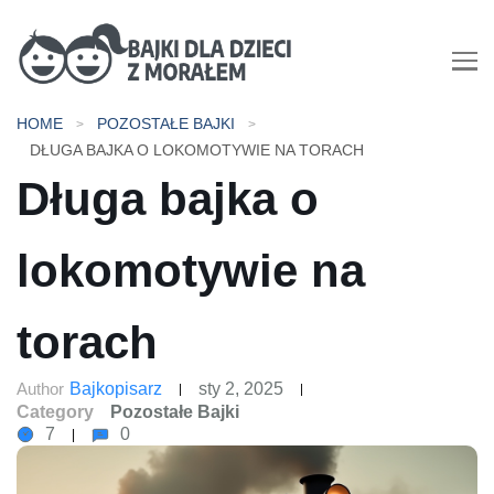
Bajki dla dzieci z morałem |
HOME
POZOSTAŁE BAJKI
Bajki do czytania na dobranoc
DŁUGA BAJKA O LOKOMOTYWIE NA TORACH
Długa bajka o
lokomotywie na
torach
Author
Bajkopisarz
sty 2, 2025
Category
Pozostałe Bajki
7
0