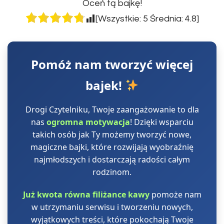
Oceń tą bajkę!
[Wszystkie:
5
Średnia:
4.8
]
Pomóż nam tworzyć więcej
bajek!
Drogi Czytelniku, Twoje zaangażowanie to dla
nas
ogromna motywacja
! Dzięki wsparciu
takich osób jak Ty możemy tworzyć nowe,
magiczne bajki, które rozwijają wyobraźnię
najmłodszych i dostarczają radości całym
rodzinom.
Już kwota równa filiżance kawy
pomoże nam
w utrzymaniu serwisu i tworzeniu nowych,
wyjątkowych treści, które pokochają Twoje