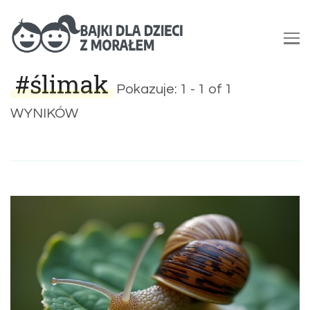
Bajki dla dzieci z morałem |
#ślimak
Bajki do czytania na dobranoc
Pokazuje: 1 - 1 of 1
WYNIKÓW