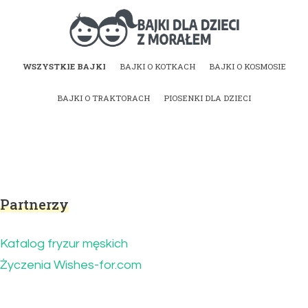
Bajki dla dzieci z
WSZYSTKIE BAJKI
BAJKI O KOTKACH
BAJKI O KOSMOSIE
morałem | Bajki do
BAJKI O TRAKTORACH
PIOSENKI DLA DZIECI
czytania na dobranoc
Partnerzy
Katalog fryzur męskich
Życzenia Wishes-for.com